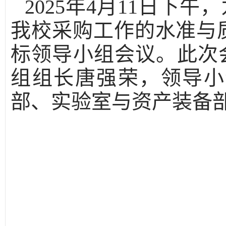
202
5
年
4
月
11
日
下午
，
我校
采购
工作的水准与
标
领导小组会议。此次
组组长唐强荣，领导小
部、实验室与资产装备