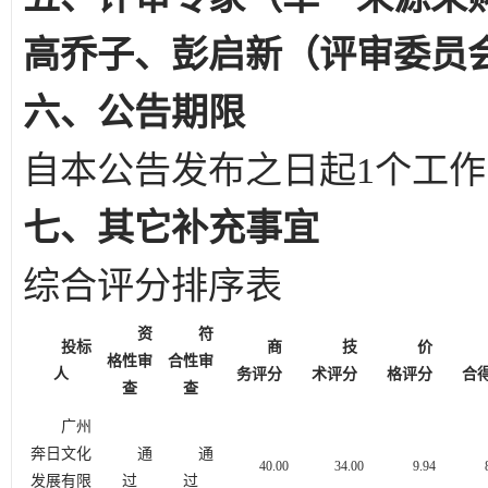
高乔子、彭启新（评审委员
六、公告期限
自本公告发布之日起
1
个工作
七、其它补充事宜
综合评分排序表
资
符
投标
商
技
价
格性审
合性审
人
务评分
术评分
格评分
合
查
查
广州
奔日文化
通
通
40.00
34.00
9.94
发展有限
过
过